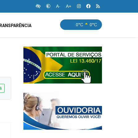
A-
A+
0°C
0°C
RANSPARÊNCIA
S