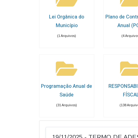
Lei Orgânica do
Plano de Cont
Município
Anual (P
(1 Arquivos)
(4 Arquivo
Programação Anual de
RESPONSABI
Saúde
FÍSCA
(31 Arquivos)
(138 Arquiv
19/11/2025 - TERMO DE AD