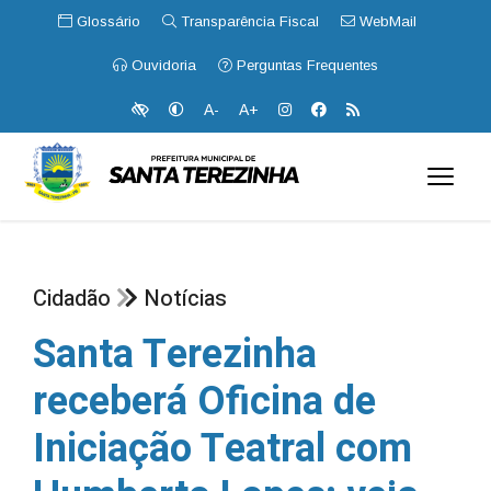
Glossário
Transparência Fiscal
WebMail
Ouvidoria
Perguntas Frequentes
A-
A+
Cidadão
Notícias
Santa Terezinha
receberá Oficina de
Iniciação Teatral com